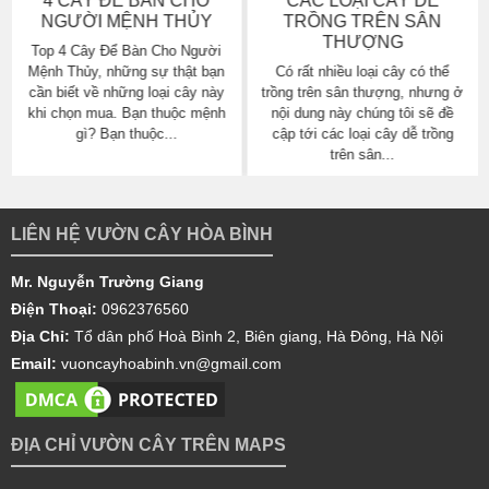
CÁC LOẠI CÂY DỄ
4 CÂY ĐỂ BÀN CHO
TRỒNG TRÊN SÂN
NGƯỜI MỆNH MỘC
THƯỢNG
Những người mệnh mộc cần
Có rất nhiều loại cây có thể
biết về “Cây để bàn cho người
trồng trên sân thượng, nhưng ở
mệnh mộc” với mục đích chọn
nội dung này chúng tôi sẽ đề
cho mình những loại cây phù
cập tới các loại cây dễ trồng
hợp, giúp chủ nhân luôn...
trên sân...
LIÊN HỆ VƯỜN CÂY HÒA BÌNH
Mr. Nguyễn Trường Giang
Điện Thoại:
0962376560
Địa Chỉ:
Tổ dân phố Hoà Bình 2, Biên giang, Hà Đông, Hà Nội
Email:
vuoncayhoabinh.vn@gmail.com
ĐỊA CHỈ VƯỜN CÂY TRÊN MAPS