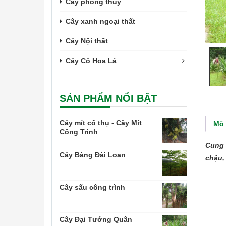
Cây phong thủy
Cây xanh ngoại thất
Cây Nội thất
Cây Cỏ Hoa Lá
SẢN PHẨM NỔI BẬT
Cây mít cổ thụ - Cây Mít
Mô 
Công Trình
Cung 
Cây Bàng Đài Loan
chậu,
Cây sấu công trình
Cây Đại Tướng Quân