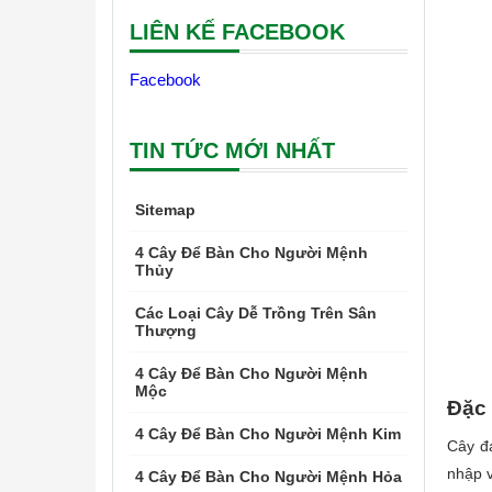
LIÊN KẾ FACEBOOK
Facebook
TIN TỨC MỚI NHẤT
Sitemap
4 Cây Để Bàn Cho Người Mệnh
Thủy
Các Loại Cây Dễ Trồng Trên Sân
Thượng
4 Cây Để Bàn Cho Người Mệnh
Mộc
Đặc 
4 Cây Để Bàn Cho Người Mệnh Kim
Cây đạ
nhập v
4 Cây Để Bàn Cho Người Mệnh Hỏa