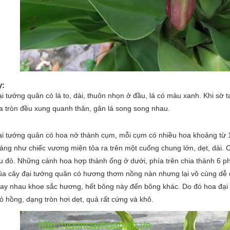
y:
i tướng quân có lá to, dài, thuôn nhọn ở đầu, lá có màu xanh. Khi sờ 
a tròn đều xung quanh thân, gân lá song song nhau.
i tướng quân có hoa nở thành cụm, mỗi cụm có nhiều hoa khoảng từ 1
áng như chiếc vương miện tỏa ra trên một cuống chung lớn, dẹt, dài.
 đỏ. Những cánh hoa hợp thành ống ở dưới, phía trên chia thành 6 phi
a cây đại tướng quân có hương thơm nồng nàn nhưng lại vô cùng dễ ch
hay nhau khoe sắc hương, hết bông này đến bông khác. Do đó hoa đại 
 hồng, dạng tròn hơi dẹt, quả rất cứng và khô.