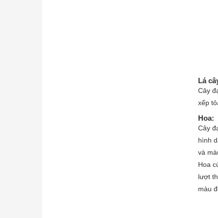
Lá câ
Cây đạ
xếp tỏ
Hoa:
Cây đạ
hình d
và màu
Hoa củ
lượt t
màu đỏ