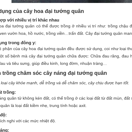
dụng của cây hoa đại tướng quân
ợp với nhiều vị trí khác nhau
a đại tướng quân có thể được trồng ở nhiều vị trí như: trồng chậu đ
ven vườn hoa, hồ nước, trồng viền…trấn đất. Cây đại tướng quân mang
ụng trong đông y:
 phận của cây hoa đại tướng quân đều được sử dụng, coi như loại thu
ột số bệnh mà cây đại tướng quân chữa được: Chữa đau răng, đau họ
au và tiêu sưng, giúp điều kinh, long đờm, nhuận tràng…
 trồng chăm sóc cây náng đại tướng quân
 loại cây khỏe mạnh, dễ trồng và dễ chăm sóc, cây chịu được hạn tốt.
t trồng:
ng quân tử không kén đất, có thể trồng ở các loại đất từ đất mùn, đất s
quân là loại đất kiềm nhẹ, trung tính hoặc axit.
 độ:
ích nghi với các mức nhiệt độ.
áng: