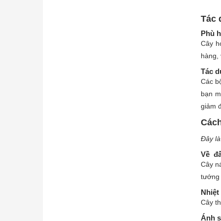
Tác 
Phù h
Cây ho
hàng, 
Tác d
Các bộ
bạn m
giảm đ
Cách
Đây là
Về đấ
Cây ná
tướng 
Nhiệt
Cây th
Ánh s