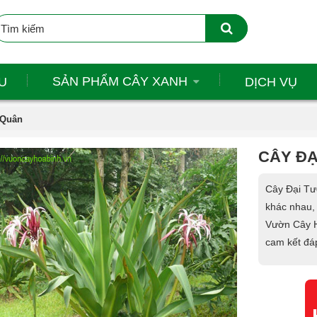
SẢN PHẨM CÂY XANH
U
DỊCH VỤ
 Quân
CÂY Đ
Cây Đại Tướ
khác nhau, 
Vườn Cây H
cam kết đá