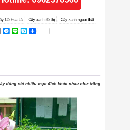
ây Cỏ Hoa Lá
,
Cây xanh đô thị
,
Cây xanh ngoại thất
ok
ter
Email
Messenger
Line
Skype
Share
cây dùng với nhiều mục đích khác nhau như trồng