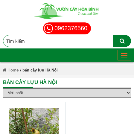
0962376560
/
Home
bán cây lựu Hà Nội
BÁN CÂY LỰU HÀ NỘI