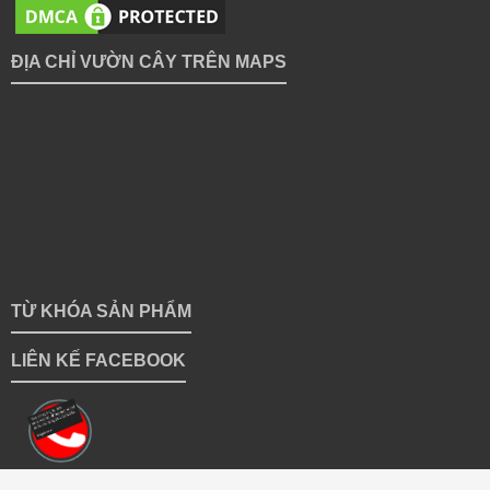
ĐỊA CHỈ VƯỜN CÂY TRÊN MAPS
TỪ KHÓA SẢN PHẨM
LIÊN KẾ FACEBOOK
Copyright 2018 © vuoncayhoabinh.vn | Giữ bản quyền toàn bộ