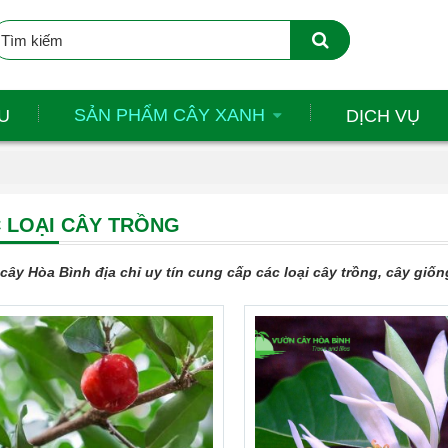
SẢN PHẨM CÂY XANH
U
DỊCH VỤ
 LOẠI CÂY TRỒNG
cây Hòa Bình địa chỉ uy tín cung cấp các loại cây trồng, cây giố