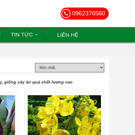
0962376560
TIN TỨC
LIÊN HỆ
ng, giống cây ăn quả chất lượng cao