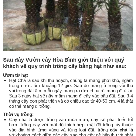
Sau đây Vườn cây Hòa Bình giới thiệu với quý
khách về quy trình trồng cây bằng hạt như sau:
Ươm từ hạt
Hạt Chà là sau khi thu hoạch, chúng ta mang phơi khô, ngâm
trong nước ấm khoảng 12 giờ. Sau đó mang ủ trong vải thô
vùi trong đất ẩm, mỗi ngày mang ra rửa chua rồi mang đi ủ lại.
Sau 3 ngày hạt sẽ nẩy mầm mang đi cấy vào bầu đất. Sau 3-4
tháng cây con phát triển và có chiều cao từ 40-50 cm, 4 lá thật
có thể mang đi trồng.
Thời vụ trồng:
Cây chà là được trồng vào mùa mưa, cây sẽ phát triển tốt
hơn. Trồng cây với mật độ thích hợp, mật độ trồng tùy thuộc
vào địa hình từng vùng và từng loại đất, trồng
cây chà là
vớikhoảng cách giữa các cây sao cho cây dễ hấp thụ và phát