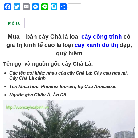
Facebook
Twitter
Email
Messenger
Line
Skype
Share
Mô tả
Mua – bán cây Chà là loại
cây công trình
có
giá trị kinh tế cao là loại
cây xanh đô thị
đẹp,
quý hiếm
Tên gọi và nguồn gốc cây Chà Là:
Các tên gọi khác nhau của cây Chà Là: Cây cau nga mi,
Cây Chà Là cảnh
Tên khoa học: Phoenix loureiri, họ Cau Arecaceae
Nguồn gốc Châu Á, Ấn Độ.