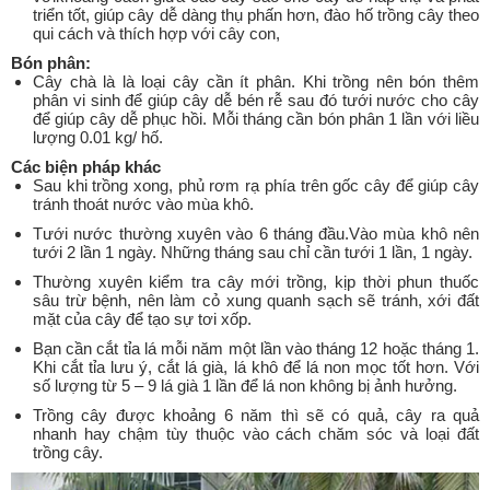
triển tốt, giúp cây dễ dàng thụ phấn hơn, đào hố trồng cây theo
qui cách và thích hợp với cây con,
Bón phân:
Cây chà là là loại cây cần ít phân. Khi trồng nên bón thêm
phân vi sinh để giúp cây dễ bén rễ sau đó tưới nước cho cây
để giúp cây dễ phục hồi. Mỗi tháng cần bón phân 1 lần với liều
lượng 0.01 kg/ hố.
Các biện pháp khác
Sau khi trồng xong, phủ rơm rạ phía trên gốc cây để giúp cây
tránh thoát nước vào mùa khô.
Tưới nước thường xuyên vào 6 tháng đầu.Vào mùa khô nên
tưới 2 lần 1 ngày. Những tháng sau chỉ cần tưới 1 lần, 1 ngày.
Thường xuyên kiểm tra cây mới trồng, kịp thời phun thuốc
sâu trừ bệnh, nên làm cỏ xung quanh sạch sẽ tránh, xới đất
mặt của cây để tạo sự tơi xốp.
Bạn cần cắt tỉa lá mỗi năm một lần vào tháng 12 hoặc tháng 1.
Khi cắt tỉa lưu ý, cắt lá già, lá khô để lá non mọc tốt hơn. Với
số lượng từ 5 – 9 lá già 1 lần để lá non không bị ảnh hưởng.
Trồng cây được khoảng 6 năm thì sẽ có quả, cây ra quả
nhanh hay chậm tùy thuộc vào cách chăm sóc và loại đất
trồng cây.