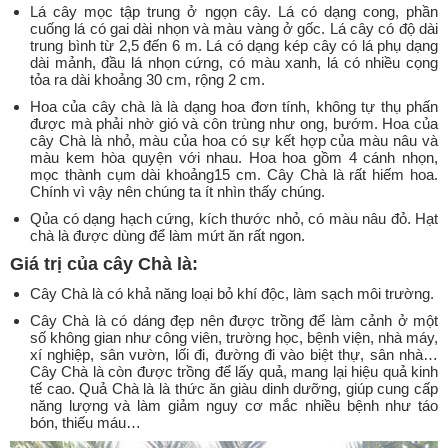
Lá cây mọc tập trung ở ngọn cây. Lá có dạng cong, phần
cuống lá có gai dài nhọn và màu vàng ở gốc. Lá cây có độ dài
trung bình từ 2,5 đến 6 m. Lá có dạng kép cây có lá phụ dạng
dài mảnh, đầu lá nhọn cứng, có màu xanh, lá có nhiều cọng
tỏa ra dài khoảng 30 cm, rộng 2 cm.
Hoa của cây chà là là dạng hoa đơn tính, không tự thụ phấn
được mà phải nhờ gió và côn trùng như ong, bướm. Hoa của
cây Chà là nhỏ, màu của hoa có sự kết hợp của màu nâu và
màu kem hòa quyện với nhau. Hoa hoa gồm 4 cánh nhọn,
mọc thành cụm dài khoảng15 cm. Cây Chà là rất hiếm hoa.
Chính vì vậy nên chúng ta ít nhìn thấy chúng.
Qủa có dạng hạch cứng, kích thước nhỏ, có màu nâu đỏ. Hạt
chà là được dùng để làm mứt ăn rất ngon.
Giá trị của cây Chà là:
Cây Chà là có khả năng loại bỏ khí độc, làm sạch môi trường.
Cây Chà là có dáng đẹp nên được trồng để làm cảnh ở một
số không gian như công viên, trường học, bệnh viện, nhà máy,
xí nghiệp, sân vườn, lối đi, đường đi vào biệt thự, sân nhà…
Cây Chà là còn được trồng để lấy quả, mang lại hiệu quả kinh
tế cao. Quả Chà là là thức ăn giàu dinh dưỡng, giúp cung cấp
năng lượng và làm giảm nguy cơ mắc nhiều bệnh như táo
bón, thiếu máu…