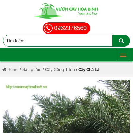
0962376560
/
/
/
Home
Sản phẩm
Cây Công Trình
Cây Chà Là