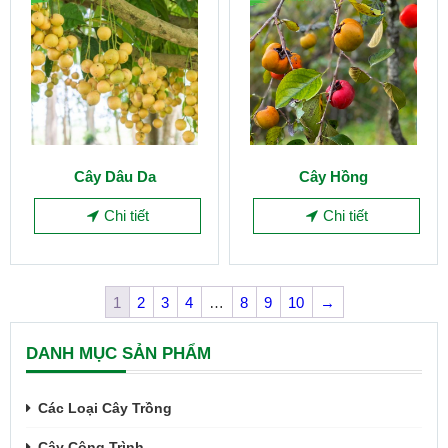
Cây Dâu Da
Cây Hồng
Chi tiết
Chi tiết
1
2
3
4
…
8
9
10
→
DANH MỤC SẢN PHẨM
Các Loại Cây Trồng
Cây Công Trình