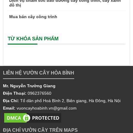
Dịch vụ chăm sóc bảo dưỡng cây công trình, cây xanh
đô thị
Mua bán cây công trình
TỪ KHÓA SẢN PHẨM
LIÊN HỆ VƯỜN CÂY HÒA BÌNH
Mr. Nguyễn Trường Giang
Điện Thoại:
0962376560
Địa Chỉ:
Tổ dân phố Hoà Bình 2, Biên giang, Hà Đông, Hà Nội
Email:
vuoncayhoabinh.vn@gmail.com
ĐỊA CHỈ VƯỜN CÂY TRÊN MAPS