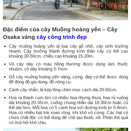
Đặc điểm của cây Muồng hoàng yến – Cây
Osaka vàng
cây công trình đẹp
Cây muồng hoàng yến là loại cây gỗ nhỡ, cây sinh trưởng
nhanh. Cây trưởng thành đường kính thân cây có thể cao
khoảng 30-50cm, chiều cao khoảng 15-20m.
Vỏ cây dày có màu hồng thường được dùng làm thuốc
nhuộm, vỏ dày khoảng 5-7mm.
Gỗ cây muồng hoàng yến nặng, cứng, đẹp có thể được dùng
để đóng đồ gia dụng, đồ nông cụ.
Cành cây nhẵn, lá kép lông chim mọc cách dài 20-50cm.
Hoa ra thành cụm lớn có nhiều hoa nhưng thưa, hoa rủ xuống
dài khoảng 20-35cm, cuống chung nhẵn dài 10-30cm hoặc có
thể dài hơn. Mỗi hoa có 5 cánh hoa với đường kính từ 5-8mm.
Hoa có nhiều hạt trái xoan rộng, khi khô vỏ cứng. Các hạt có
chứa chất độc có thể dùng để chế tạo thuốc nổ. Phần thịt quả
có mùi hôi khó chịu.