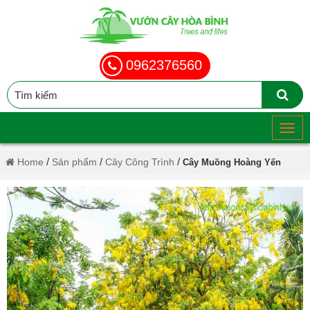
0962376560
/
/
/
Home
Sản phẩm
Cây Công Trình
Cây Muồng Hoàng Yến