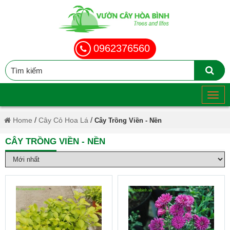
0962376560
/
/
Home
Cây Cỏ Hoa Lá
Cây Trồng Viền - Nền
CÂY TRỒNG VIỀN - NỀN