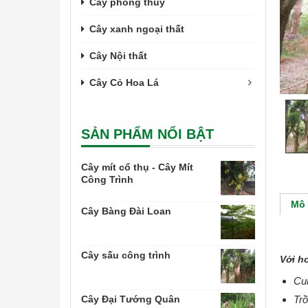
Cây phong thủy
Cây xanh ngoại thất
Cây Nội thất
Cây Cỏ Hoa Lá
SẢN PHẨM NỔI BẬT
Cây mít cổ thụ - Cây Mít
Công Trình
Mô 
Cây Bàng Đài Loan
Cây sấu công trình
Với h
Cun
Trồ
Cây Đại Tướng Quân