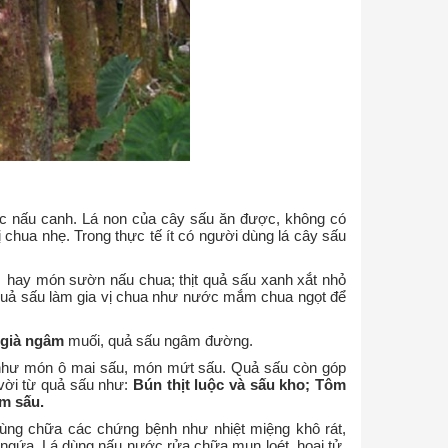
oặc nấu canh. Lá non của cây sấu ăn được, không có
 chua nhẹ. Trong thực tế ít có người dùng lá cây sấu
hay món sườn nấu chua; thịt quả sấu xanh xắt nhỏ
quả sấu làm gia vị chua như nước mắm chua ngọt để
 già ngâm
muối, quả sấu ngâm đường.
 như món ô mai sấu, món mứt sấu. Quả sấu còn góp
 vời từ quả sấu như:
Bún thịt luộc và sấu kho; Tôm
om sấu.
ùng chữa các chứng bệnh như nhiệt miệng khô rát,
 ngứa. Lá dùng nấu nước rửa chữa mụn loét, hoại tử.