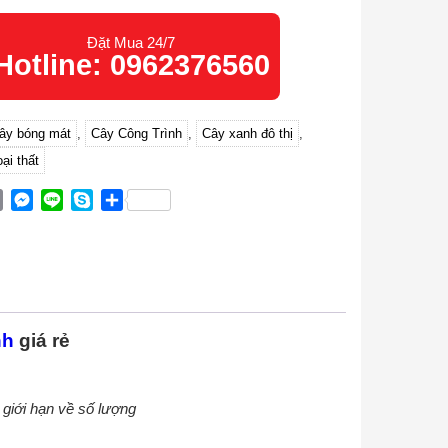
Đặt Mua 24/7
Hotline: 0962376560
ây bóng mát
,
Cây Công Trình
,
Cây xanh đô thị
,
ại thất
ok
ter
Email
Messenger
Line
Skype
Share
nh
giá rẻ
 giới hạn về số lượng