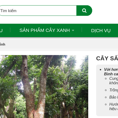
SẢN PHẨM CÂY XANH
U
DỊCH VỤ
rình
CÂY SẤ
Với hơn
Bình ca
Cung
khôn
Trồn
Bảo h
Hướn
hiệu 