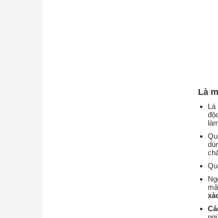
Là m
Lá 
độc
làm
Qu
dù
ch
Qu
Ng
mặ
xà
Cá
ngứ