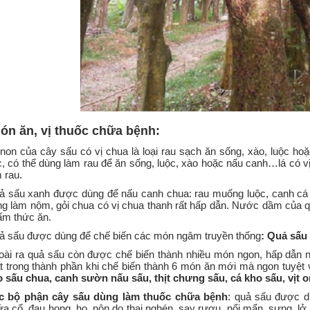
ón ăn, vị thuốc chữa bệnh
:
non của cây sấu có vị chua là loại rau sạch ăn sống, xào, luộc h
, có thể dùng làm rau để ăn sống, luộc, xào hoặc nấu canh…lá có vị
 rau.
ả sấu xanh được dùng để nấu canh chua: rau muống luộc, canh cá 
ng làm nộm, gỏi chua có vị chua thanh rất hấp dẫn. Nước dầm của 
ấm thức ăn.
ả sấu được dùng để chế biến các món ngâm truyền thống
:
Quả sấu
oài ra quả sấu còn được chế biến thành nhiều món ngon, hấp dẫn
t trong thành phần khi chế biến thành 6 món ăn mới mà ngon tuyệt
o sấu chua, canh sườn nấu sấu, thịt chưng sấu, cá kho sấu, vịt 
c bộ phận cây sấu dùng làm thuốc
chữa bệnh
: quả sấu được d
a cổ, đau họng, ho, nôn do thai nghén, say rượu, nổi mẩn, sưng, lở