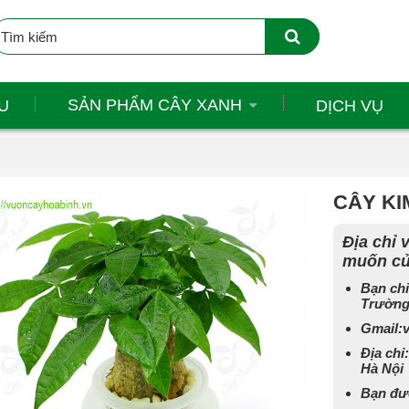
SẢN PHẨM CÂY XANH
U
DỊCH VỤ
CÂY KI
Địa chỉ
muốn củ
Bạn chỉ
Trường
Gmail:
Địa chỉ
Hà Nội
Bạn đượ