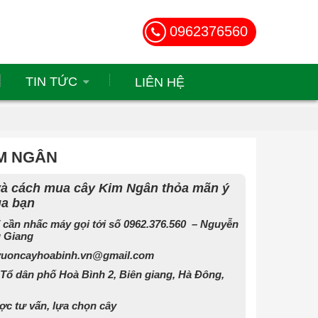
0962376560
TIN TỨC
LIÊN HỆ
M NGÂN
 và cách mua cây Kim Ngân thỏa mãn ý
a bạn
 cần nhấc máy gọi tới số 0962.376.560 – Nguyễn
 Giang
vuoncayhoabinh.vn@gmail.com
:Tổ dân phố Hoà Bình 2, Biên giang, Hà Đông,
c tư vấn, lựa chọn cây