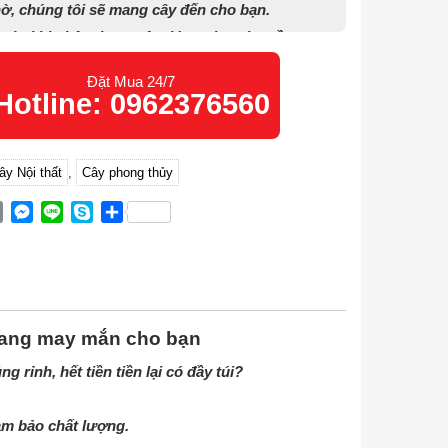
ờ, chúng tôi sẽ mang cây đến cho bạn.
toán khi nhận được cây đúng như nhu cầu.
ẫn cách chăm sóc cây phát triển tốt.
Đặt Mua 24/7
Hotline: 0962376560
ây Nội thất
,
Cây phong thủy
ok
ter
Email
Messenger
Line
Skype
Share
ng may mắn cho bạn
 rỉnh, hết tiền tiền lại có đầy túi?
ảm bảo chất lượng.