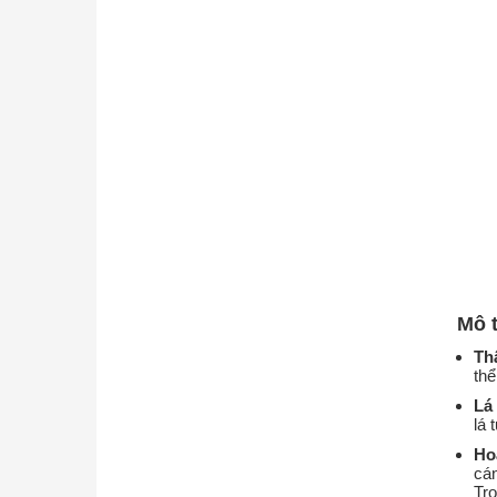
Mô 
Th
th
Lá
lá 
Ho
cá
Tr