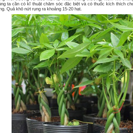
ng ta cần có kĩ thuật chăm sóc đặc biệt và có thuốc kích thích c
ng. Quả khô nứt rụng ra khoảng 15-20 hạt.