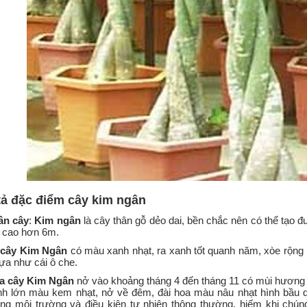
tả đặc điểm cây kim ngân
ân cây
:
Kim ngân
là cây thân gỗ dẻo dai, bền chắc nên có thể tạo 
ể cao hơn 6m.
 cây Kim Ngân
có màu xanh nhạt, ra xanh tốt quanh năm, xòe rộng 
tựa như cái ô che.
a cây Kim Ngân
nở vào khoảng tháng 4 đến tháng 11 có mùi hương 
nh lớn màu kem nhạt, nở về đêm, đài hoa màu nâu nhạt hình bầu 
ong môi trường và điều kiện tự nhiên thông thường, hiếm khi chú