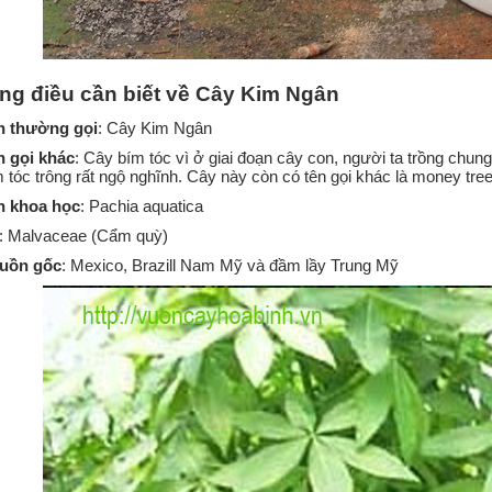
g điều cần biết về Cây Kim Ngân
n thường gọi
: Cây Kim Ngân
n gọi khác
: Cây bím tóc vì ở giai đoạn cây con, người ta trồng chung
 tóc trông rất ngộ nghĩnh. Cây này còn có tên gọi khác là money tree,
n khoa học
: Pachia aquatica
: Malvaceae (Cẩm quỳ)
uồn gốc
: Mexico, Brazill Nam Mỹ và đầm lầy Trung Mỹ