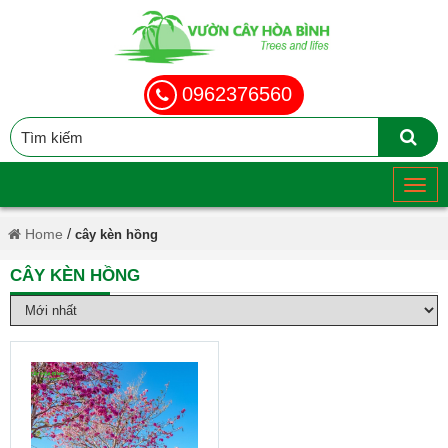
0962376560
/
Home
cây kèn hồng
CÂY KÈN HỒNG