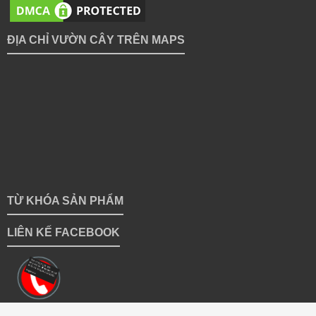
ĐỊA CHỈ VƯỜN CÂY TRÊN MAPS
TỪ KHÓA SẢN PHẨM
LIÊN KẾ FACEBOOK
Copyright 2018 © vuoncayhoabinh.vn | Giữ bản quyền toàn bộ