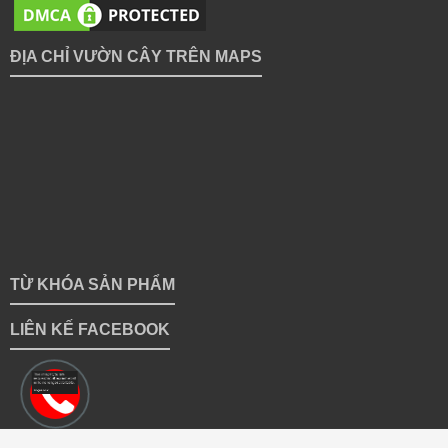
ĐỊA CHỈ VƯỜN CÂY TRÊN MAPS
TỪ KHÓA SẢN PHẨM
LIÊN KẾ FACEBOOK
Copyright 2018 © vuoncayhoabinh.vn | Giữ bản quyền toàn bộ