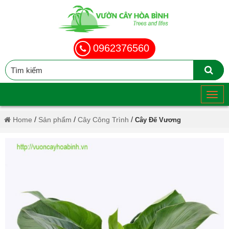
0962376560
/
/
/
Home
Sản phẩm
Cây Công Trình
Cây Đế Vương