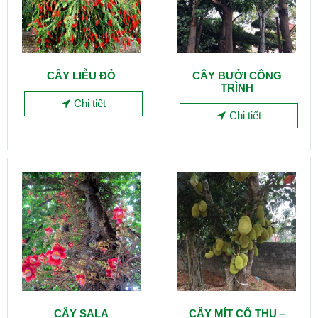
CÂY LIỄU ĐỎ
CÂY BƯỞI CÔNG
TRÌNH
Chi tiết
Chi tiết
CÂY SALA
CÂY MÍT CỔ THỤ –