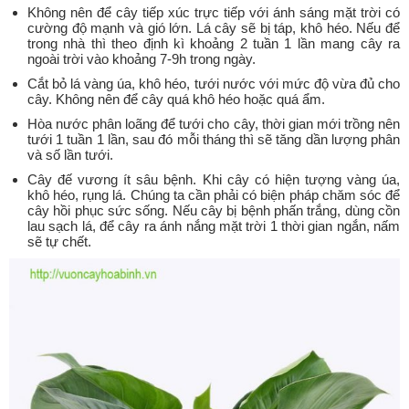
Không nên để cây tiếp xúc trực tiếp với ánh sáng mặt trời có
cường độ mạnh và gió lớn. Lá cây sẽ bị táp, khô héo. Nếu để
trong nhà thì theo định kì khoảng 2 tuần 1 lần mang cây ra
ngoài trời vào khoảng 7-9h trong ngày.
Cắt bỏ lá vàng úa, khô héo, tưới nước với mức độ vừa đủ cho
cây. Không nên để cây quá khô héo hoặc quá ẩm.
Hòa nước phân loãng để tưới cho cây, thời gian mới trồng nên
tưới 1 tuần 1 lần, sau đó mỗi tháng thì sẽ tăng dần lượng phân
và số lần tưới.
Cây đế vương ít sâu bệnh. Khi cây có hiện tượng vàng úa,
khô héo, rụng lá. Chúng ta cần phải có biện pháp chăm sóc để
cây hồi phục sức sống. Nếu cây bị bệnh phấn trắng, dùng cồn
lau sạch lá, để cây ra ánh nắng mặt trời 1 thời gian ngắn, nấm
sẽ tự chết.