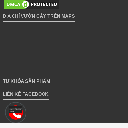
ĐỊA CHỈ VƯỜN CÂY TRÊN MAPS
TỪ KHÓA SẢN PHẨM
LIÊN KẾ FACEBOOK
Copyright 2018 © vuoncayhoabinh.vn | Giữ bản quyền toàn bộ