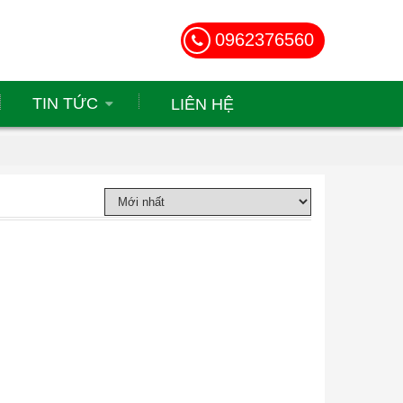
0962376560
TIN TỨC
LIÊN HỆ