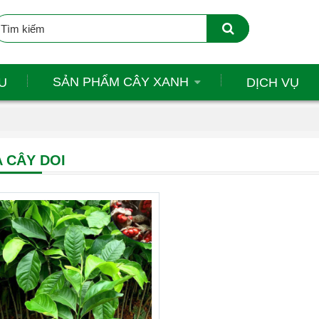
SẢN PHẨM CÂY XANH
U
DỊCH VỤ
 CÂY DOI