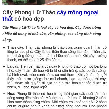
Cây Phong Lữ Thảo
cây trồng ngoại
thất
có hoa đẹp
Cây Phong Lữ Thảo là loại cây có hoa đẹp. Cây được trồng
nhiều để trang trí nhà cửa, văn phòng, các công trình công
cộng.
Thân cây
: Thân cây phong lữ thảo tròn, xung quanh thân có
lông tơ bao phủ. Cây là loại thân thảo sống lâu năm. Thân cây
mọc thẳng đứng, phân thành nhiều nhánh nhỏ. Khi cây trưởng
thành, có thể cao từ 25 đến 30cm.
Lá cây
: Trên bề mặt lá của cây Phong lữ thảo có một lớp lông
nhỏ, dày nhám để bảo vệ lá khỏi côn trùng, sâu bọ tấn công.
Lá hình oval, màu xanh sẫm, có mùi thơm. Khi vò nát sẽ ngửi
thấy mùi thơm giống như mùi chanh, bạc hà, thông, trái cây.
Mùi thơm rất quyến rũ tựa như nước hoa từ thảo dược tự
nhiên, dịu nhẹ, ngây ngất.
Hoa
: Phong lữ thảo nở hoa trong thời gian dài: suốt từ mùa
đông sang đến mùa hè. Mỗi đợt hoa nở kéo dài khoảng 2 tuần.
Hoa mọc thành từng chùm. Mỗi chùm có khoảng từ 6-12 bông
chụm lại giữa nền lá xanh như một bông hoa lớn. Hoa phong