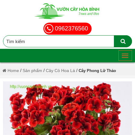
0962376560
/
/
/
Home
Sản phẩm
Cây Cỏ Hoa Lá
Cây Phong Lữ Thảo