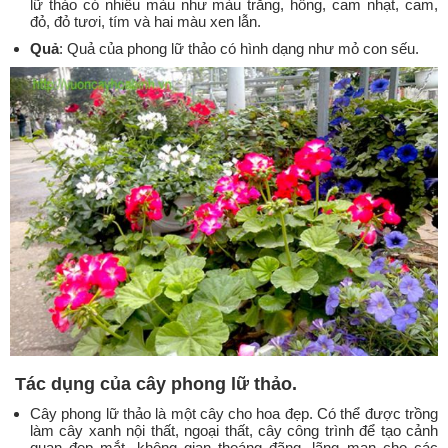
lữ thảo có nhiều màu như màu trắng, hồng, cam nhạt, cam,
đỏ, đỏ tươi, tím và hai màu xen lẫn.
Quả
: Quả của phong lữ thảo có hình dạng như mỏ con sếu.
Tác dụng của cây phong lữ thảo
.
Cây phong lữ thảo là một cây cho hoa đẹp. Có thể được trồng
làm cây xanh nội thất, ngoại thất, cây công trình để tạo cảnh
quan đẹp mắt, không gian thoáng đãng, lãng mạn cho các