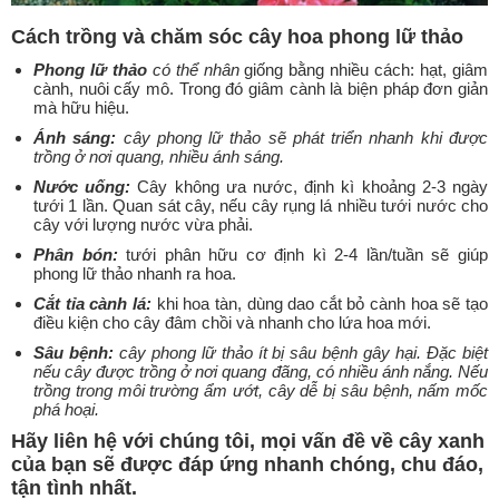
Cách trồng và chăm sóc cây hoa phong lữ thảo
Phong lữ thảo
có thể nhân
giống bằng nhiều cách: hạt, giâm
cành, nuôi cấy mô. Trong đó giâm cành là biện pháp đơn giản
mà hữu hiệu.
Ánh sáng:
cây phong lữ thảo sẽ phát triển nhanh khi được
trồng ở nơi quang, nhiều ánh sáng.
Nước uống:
Cây không ưa nước, định kì khoảng 2-3 ngày
tưới 1 lần. Quan sát cây, nếu cây rụng lá nhiều tưới nước cho
cây với lượng nước vừa phải.
Phân bón:
tưới phân hữu cơ định kì 2-4 lần/tuần sẽ giúp
phong lữ thảo nhanh ra hoa.
Cắt tỉa cành lá:
khi hoa tàn, dùng dao cắt bỏ cành hoa sẽ tạo
điều kiện cho cây đâm chồi và nhanh cho lứa hoa mới.
Sâu bệnh:
cây phong lữ thảo ít bị sâu bệnh gây hại. Đặc biệt
nếu cây được trồng ở nơi quang đãng, có nhiều ánh nắng. Nếu
trồng trong môi trường ẩm ướt, cây dễ bị sâu bệnh, nấm mốc
phá hoại.
Hãy liên hệ với chúng tôi, mọi vấn đề về cây xanh
của bạn sẽ được đáp ứng nhanh chóng, chu đáo,
tận tình nhất.