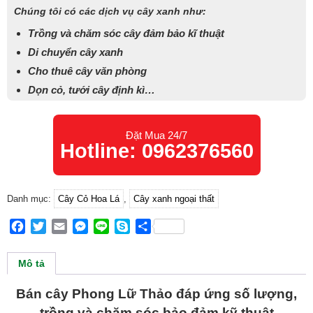
Chúng tôi có các dịch vụ cây xanh như:
Trồng và chăm sóc cây đảm bảo kĩ thuật
Di chuyển cây xanh
Cho thuê cây văn phòng
Dọn cỏ, tưới cây định kì…
Đặt Mua 24/7
Hotline: 0962376560
Danh mục:
Cây Cỏ Hoa Lá
,
Cây xanh ngoại thất
Facebook
Twitter
Email
Messenger
Line
Skype
Share
Mô tả
Bán cây Phong Lữ Thảo đáp ứng số lượng,
trồng và chăm sóc bảo đảm kỹ thuật