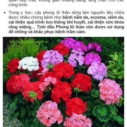
công trình.
Trong y học: cây phong lữ thảo dùng làm nguyên liệu chữa
được nhiều chứng bệnh như
bệnh nấm da, eczema, viêm da,
cải thiện quá trình lưu thông khí huyết, cải thiện sức khỏe
răng miệng… Tinh dầu Phong lữ thảo còn được sử dụng
để chống và khắc phục bệnh trầm cảm.