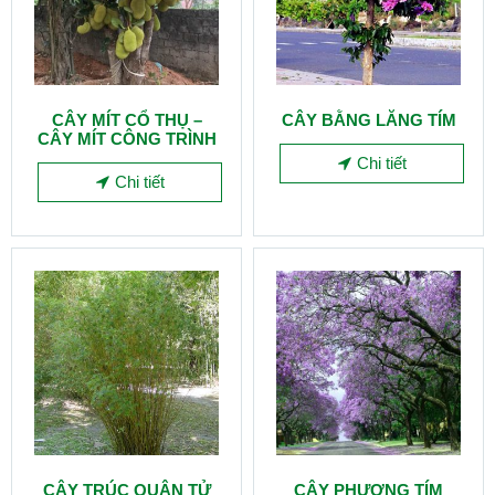
CÂY MÍT CỔ THỤ –
CÂY BẰNG LĂNG TÍM
CÂY MÍT CÔNG TRÌNH
Chi tiết
Chi tiết
CÂY TRÚC QUÂN TỬ
CÂY PHƯỢNG TÍM