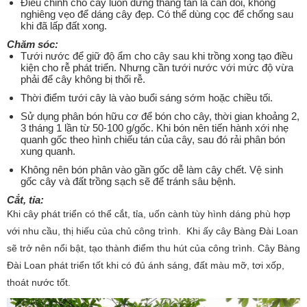
Điều chỉnh cho cây luôn đứng thẳng tán lá cân đối, không
nghiêng vẹo để dáng cây đẹp. Có thể dùng cọc để chống sau
khi đã lấp đất xong.
Chăm sóc
:
Tưới nước để giữ độ ẩm cho cây sau khi trồng xong tạo điều
kiện cho rễ phát triển. Nhưng cần tưới nước với mức độ vừa
phải để cây không bị thối rễ.
Thời điểm tưới cây là vào buổi sáng sớm hoặc chiều tối.
Sử dụng phân bón hữu cơ để bón cho cây, thời gian khoảng 2,
3 tháng 1 lần từ 50-100 g/gốc. Khi bón nên tiến hành xới nhẹ
quanh gốc theo hình chiếu tán của cây, sau đó rải phân bón
xung quanh.
Không nên bón phân vào gần gốc dễ làm cây chết. Vệ sinh
gốc cây và đất trồng sạch sẽ để tránh sâu bệnh.
Cắt, tỉa:
Khi cây phát triển có thể cắt, tỉa, uốn cành tùy hình dáng phù hợp
với nhu cầu, thị hiếu của chủ công trình. Khi ấy cây Bàng Đài Loan
sẽ trở nên nổi bật, tạo thành điểm thu hút của công trình. Cây Bàng
Đài Loan phát triển tốt khi có đủ ánh sáng, đất màu mỡ, tơi xốp,
thoát nước tốt.