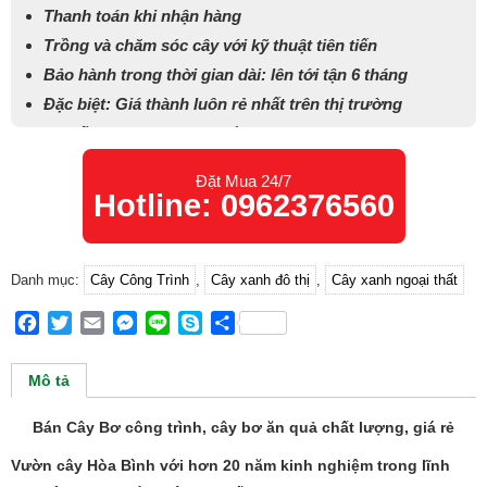
Thanh toán khi nhận hàng
Trồng và chăm sóc cây với kỹ thuật tiên tiến
Bảo hành trong thời gian dài: lên tới tận 6 tháng
Đặc biệt: Giá thành luôn rẻ nhất trên thị trường
Tư vấn cách chăm sóc để cây bơ cho trái sai, mang lại
giá trị kinh tế cao.
Đặt Mua 24/7
Hotline: 0962376560
Danh mục:
Cây Công Trình
,
Cây xanh đô thị
,
Cây xanh ngoại thất
Facebook
Twitter
Email
Messenger
Line
Skype
Share
Mô tả
Bán Cây Bơ công trình, cây bơ ăn quả chất lượng, giá rẻ
Vườn cây Hòa Bình với hơn 20 năm kinh nghiệm trong lĩnh