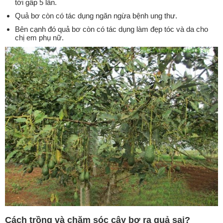
tới gấp 5 lần.
Quả bơ còn có tác dụng ngăn ngừa bệnh ung thư.
Bên cạnh đó quả bơ còn có tác dụng làm đẹp tóc và da cho
chị em phụ nữ.
Cách trồng và chăm sóc cây bơ ra quả sai?