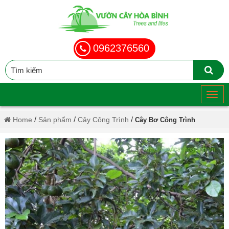
0962376560
/
/
/
Home
Sản phẩm
Cây Công Trình
Cây Bơ Công Trình