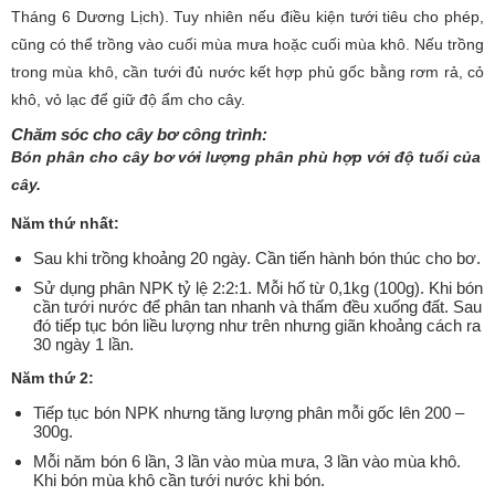
Tháng 6 Dương Lịch). Tuy nhiên nếu điều kiện tưới tiêu cho phép,
cũng có thể trồng vào cuối mùa mưa hoặc cuối mùa khô. Nếu trồng
trong mùa khô, cần tưới đủ nước kết hợp phủ gốc bằng rơm rả, cỏ
khô, vỏ lạc để giữ độ ẩm cho cây.
Chăm sóc cho cây bơ công trình
:
Bón phân cho cây bơ với lượng phân phù hợp với độ tuổi của
cây.
Năm thứ nhất:
Sau khi trồng khoảng 20 ngày. Cần tiến hành bón thúc cho bơ.
Sử dụng phân NPK tỷ lệ 2:2:1. Mỗi hố từ 0,1kg (100g). Khi bón
cần tưới nước để phân tan nhanh và thấm đều xuống đất. Sau
đó tiếp tục bón liều lượng như trên nhưng giãn khoảng cách ra
30 ngày 1 lần.
Năm thứ 2:
Tiếp tục bón NPK nhưng tăng lượng phân mỗi gốc lên 200 –
300g.
Mỗi năm bón 6 lần, 3 lần vào mùa mưa, 3 lần vào mùa khô.
Khi bón mùa khô cần tưới nước khi bón.