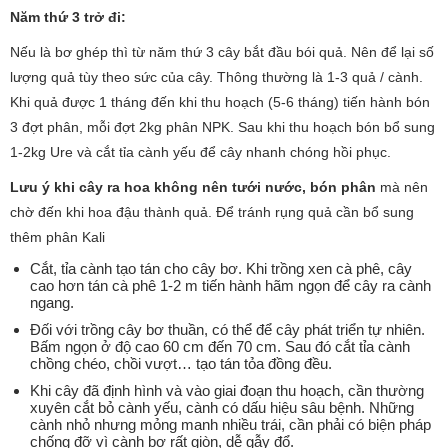
Năm thứ 3 trở đi:
Nếu là bơ ghép thì từ năm thứ 3 cây bắt đầu bói quả. Nên để lại số
lượng quả tùy theo sức của cây. Thông thường là 1-3 quả / cành.
Khi quả được 1 tháng đến khi thu hoạch (5-6 tháng) tiến hành bón
3 đợt phân, mỗi đợt 2kg phân NPK. Sau khi thu hoạch bón bổ sung
1-2kg Ure và cắt tỉa cành yếu để cây nhanh chóng hồi phục.
Lưu ý khi cây ra hoa không nên tưới nước, bón phân
mà nên
chờ đến khi hoa đậu thành quả. Để tránh rụng quả cần bổ sung
thêm phân Kali
Cắt, tỉa cành tạo tán cho cây bơ. Khi trồng xen cà phê, cây
cao hơn tán cà phê 1-2 m tiến hành hãm ngọn để cây ra cành
ngang.
Đối với trồng cây bơ thuần, có thể để cây phát triển tự nhiên.
Bấm ngọn ở độ cao 60 cm đến 70 cm. Sau đó cắt tỉa cành
chồng chéo, chồi vượt… tạo tán tỏa đồng đều.
Khi cây đã định hình và vào giai đoạn thu hoạch, cần thường
xuyên cắt bỏ cành yếu, cành có dấu hiệu sâu bệnh. Những
cành nhỏ nhưng mỏng manh nhiều trái, cần phải có biện pháp
chống đỡ vì cành bơ rất giòn, dễ gẫy đổ.