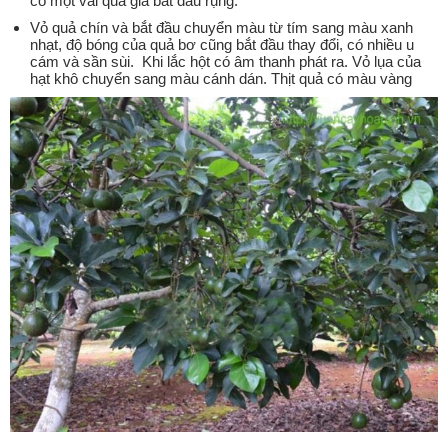
có một vài quả già bắt đầu rụng.
Vỏ quả chín và bắt đầu chuyển màu từ tím sang màu xanh
nhạt, độ bóng của quả bơ cũng bắt đầu thay đổi, có nhiều u
cám và sần sùi. Khi lắc hột có âm thanh phát ra. Vỏ lụa của
hạt khô chuyển sang màu cánh dán. Thịt quả có màu vàng