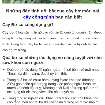
Những đặc tính nổi bật của cây bơ một loại
cây công trình
bạn cần biết
Cây Bơ có công dụng gì?
Cây bơ
là loài cây thân gỗ cao với tán lá xanh tốt quanh năm được
trồng làm cây bóng mát và tạo cảnh quan xanh mát cho các công
trình. Đồng thời, Cây bơ là cây ăn quả đem lại giá trị kinh tế cao
cho người trồng.
Quả bơ có những tác dụng vô cùng tuyệt vời cho
sức khỏe con người:
Quả bơ có tác dụng để ngăn ngừa một số bệnh về mắt như:
Thoái hóa điểm vàng, đục thủy tinh thể.
Trong quả bơ có chứa hàm lượng folate khá cao (khoảng
23%) góp phần quan trọng trong việc phòng ngừa bệnh tim
mạch và bệnh đột quỵ. Khoáng chất Kali có trong quả bơ có
tác dụng rất tốt trong việc điều hòa huyết áp.
Trong một số nghiên cứu khác về trái bơ, các nhà khoa học
cho rằng, nếu ăn trái bơ thì chất dinh dưỡng sẽ được hấp thụ