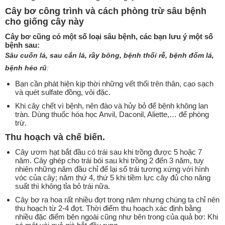
Cây bơ công trình và cách phòng trừ sâu bệnh
cho giống cây này
Cây bơ cũng có một số loại sâu bệnh, các bạn lưu ý một số
bệnh sau:
Sâu cuốn lá, sau cắn lá, rầy bông, bệnh thối rễ, bệnh đốm lá,
bệnh héo rũ
:
Bạn cần phát hiện kịp thời những vết thối trên thân, cạo sạch
và quét sulfate đồng, vôi đặc.
Khi cây chết vì bệnh, nên đào và hủy bỏ để bệnh không lan
tràn. Dùng thuốc hóa học Anvil, Daconil, Aliette,… để phòng
trừ.
Thu hoạch và chế biến.
Cây ươm hạt bắt đầu có trái sau khi trồng được 5 hoặc 7
năm. Cây ghép cho trái bói sau khi trồng 2 đến 3 năm, tuy
nhiên những năm đầu chỉ để lại số trái tương xứng với hình
vóc của cây; năm thứ 4, thứ 5 khi tiềm lực cây đủ cho năng
suất thì không tỉa bỏ trái nữa.
Cây bơ ra hoa rất nhiều đợt trong năm nhưng chúng ta chỉ nên
thu hoạch từ 2-4 đợt. Thời điểm thu hoạch xác định bằng
nhiều đặc điểm bên ngoài cũng như bên trong của quả bơ: Khi