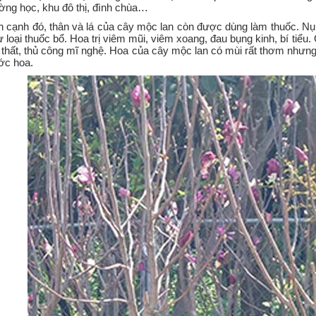
ờng học, khu đô thị, đình chùa…
n cạnh đó, thân và lá của cây mộc lan còn được dùng làm thuốc. N
 loại thuốc bổ. Hoa trị viêm mũi, viêm xoang, đau bụng kinh, bí tiể
 thất, thủ công mĩ nghệ. Hoa của cây mộc lan có mùi rất thơm nhưng
ớc hoa.