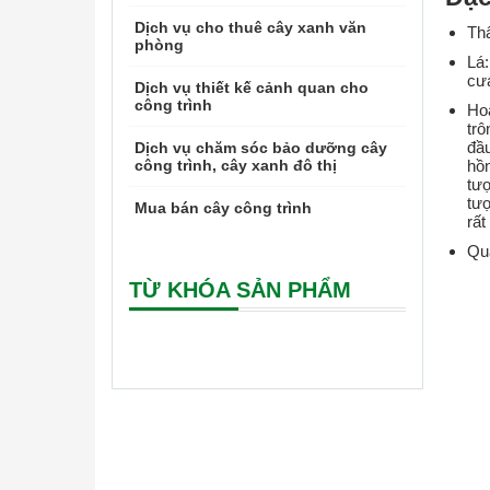
Dịch vụ cho thuê cây xanh văn
Thâ
phòng
Lá:
cưa
Dịch vụ thiết kế cảnh quan cho
công trình
Hoa
trô
đầu
Dịch vụ chăm sóc bảo dưỡng cây
công trình, cây xanh đô thị
hồn
tượ
tượ
Mua bán cây công trình
rất
Quả
TỪ KHÓA SẢN PHẨM