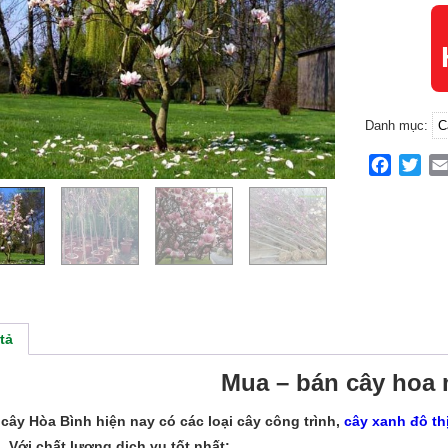
Danh mục:
C
Facebo
Twit
tả
Mua – bán cây hoa 
cây Hòa Bình hiện nay có các loại cây công trình,
cây xanh đô th
. Với chất lượng dịch vụ tốt nhất: