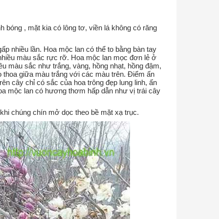
h bóng , mặt kia có lông tơ, viền lá không có răng
ấp nhiều lần. Hoa mộc lan có thể to bằng bàn tay
ó nhiều màu sắc rực rỡ. Hoa mộc lan mọc đơn lẻ ở
iều màu sắc như trắng, vàng, hồng nhạt, hồng đậm,
o thoa giữa màu trắng với các màu trên. Điểm ấn
rên cây chỉ có sắc của hoa trông đẹp lung linh, ấn
oa mộc lan có hương thơm hấp dẫn như vị trái cây
 khi chúng chín mở dọc theo bề mặt xạ trục.