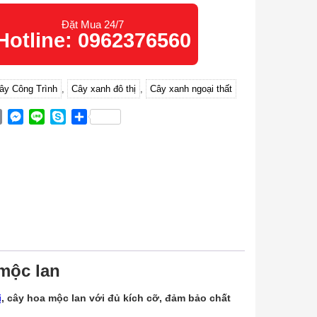
Đặt Mua 24/7
Hotline: 0962376560
ây Công Trình
,
Cây xanh đô thị
,
Cây xanh ngoại thất
ok
ter
Email
Messenger
Line
Skype
Share
mộc lan
ị
, cây hoa mộc lan với đủ kích cỡ, đảm bảo chất