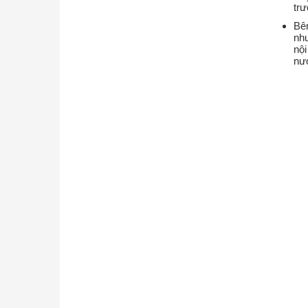
trư
Bê
như
nội
nư