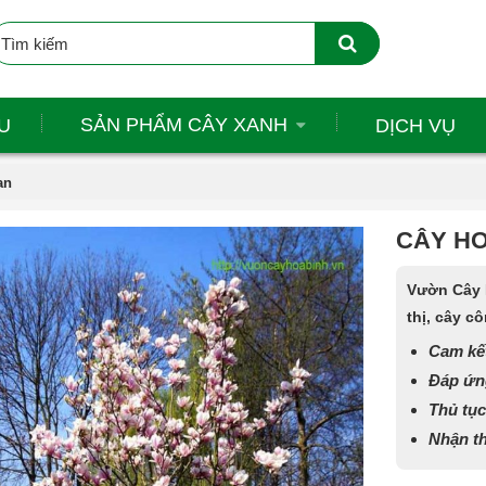
SẢN PHẨM CÂY XANH
U
DỊCH VỤ
an
CÂY H
Vườn Cây H
thị, cây c
Cam kết
Đáp ứn
Thủ tục
Nhận th