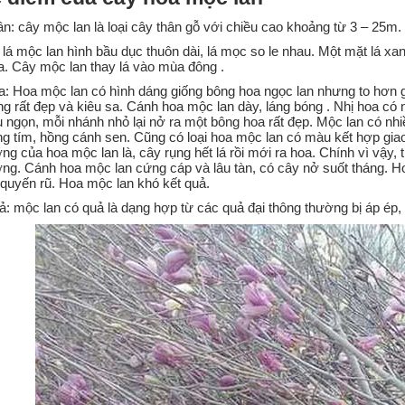
n: cây mộc lan là loại cây thân gỗ với chiều cao khoảng từ 3 – 25m.
 lá mộc lan hình bầu dục thuôn dài, lá mọc so le nhau. Một mặt lá xan
. Cây mộc lan thay lá vào mùa đông .
: Hoa mộc lan có hình dáng giống bông hoa ngọc lan nhưng to hơn g
ng rất đẹp và kiêu sa. Cánh hoa mộc lan dày, láng bóng . Nhị hoa c
 ngọn, mỗi nhánh nhỏ lại nở ra một bông hoa rất đẹp. Mộc lan có nh
g tím, hồng cánh sen. Cũng có loại hoa mộc lan có màu kết hợp gia
ng của hoa mộc lan là, cây rụng hết lá rồi mới ra hoa. Chính vì vậy, t
ng. Cánh hoa mộc lan cứng cáp và lâu tàn, có cây nở suốt tháng. H
 quyến rũ. Hoa mộc lan khó kết quả.
: mộc lan có quả là dạng hợp từ các quả đại thông thường bị áp ép,