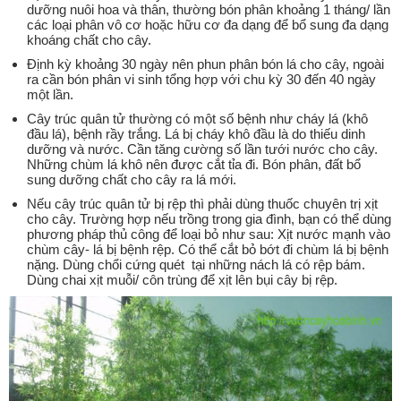
dưỡng nuôi hoa và thân, thường bón phân khoảng 1 tháng/ lần
các loại phân vô cơ hoặc hữu cơ đa dạng để bổ sung đa dạng
khoáng chất cho cây.
Định kỳ khoảng 30 ngày nên phun phân bón lá cho cây, ngoài
ra cần bón phân vi sinh tổng hợp với chu kỳ 30 đến 40 ngày
một lần.
Cây trúc quân tử thường có một số bệnh như cháy lá (khô
đầu lá), bệnh rầy trắng. Lá bị cháy khô đầu là do thiếu dinh
dưỡng và nước. Cần tăng cường số lần tưới nước cho cây.
Những chùm lá khô nên được cắt tỉa đi. Bón phân, đất bổ
sung dưỡng chất cho cây ra lá mới.
Nếu cây trúc quân tử bị rệp thì phải dùng thuốc chuyên trị xịt
cho cây. Trường hợp nếu trồng trong gia đình, bạn có thể dùng
phương pháp thủ công để loại bỏ như sau: Xịt nước mạnh vào
chùm cây- lá bị bệnh rệp. Có thể cắt bỏ bớt đi chùm lá bị bệnh
nặng. Dùng chổi cứng quét tại những nách lá có rệp bám.
Dùng chai xịt muỗi/ côn trùng để xịt lên bụi cây bị rệp.