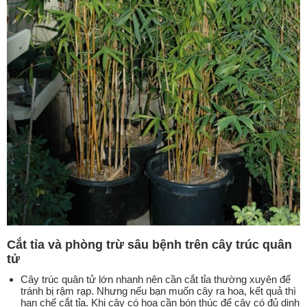
Cắt tỉa và phòng trừ sâu bệnh trên cây trúc quân
tử
Cây trúc quân tử lớn nhanh nên cần cắt tỉa thường xuyên để
tránh bị rậm rạp. Nhưng nếu bạn muốn cây ra hoa, kết quả thì
hạn chế cắt tỉa. Khi cây có hoa cần bón thúc để cây có đủ dinh