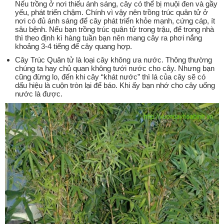
Nếu trồng ở nơi thiếu ánh sáng, cây có thể bị muội đen và gầy
yếu, phát triển chậm. Chính vì vậy nên trồng trúc quân tử ở
nơi có đủ ánh sáng để cây phát triển khỏe mạnh, cứng cáp, ít
sâu bệnh. Nếu bạn trồng trúc quân tử trong trậu, để trong nhà
thì theo định kì hàng tuần bạn nên mang cây ra phơi nắng
khoảng 3-4 tiếng để cây quang hợp.
Cây Trúc Quân tử là loại cây không ưa nước. Thông thường
chúng ta hay chủ quan không tưới nước cho cây. Nhưng bạn
cũng đừng lo, đến khi cây “khát nước” thì lá của cây sẽ có
dấu hiệu là cuộn tròn lại để báo. Khi ấy bạn nhớ cho cây uống
nước là được.