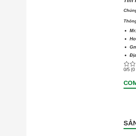
Tìm 
Chúng
Thông
Mr
Hot
Gm
Đị
0/5
(0
CO
SẢN