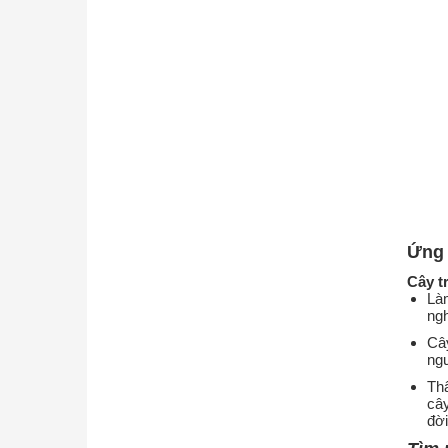
Ứng 
Cây t
Làm
ngh
Cây
ngư
Thâ
cây
đời