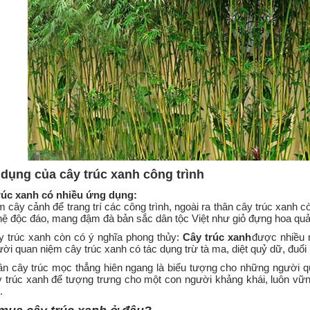
dụng của cây trúc xanh công trình
rúc xanh có nhiều ứng dụng:
 cây cảnh để trang trí các công trình, ngoài ra thân cây trúc xanh còn 
ệ độc đáo, mang đậm đà bản sắc dân tộc Việt như giỏ đựng hoa qu
 trúc xanh còn có ý nghĩa phong thủy:
Cây trúc xanh
được nhiều 
ời quan niệm cây trúc xanh có tác dụng trừ tà ma, diệt quỷ dữ, đ
n cây trúc mọc thẳng hiên ngang là biểu tượng cho những người qu
 trúc xanh để tượng trưng cho một con người khảng khái, luôn vư
.