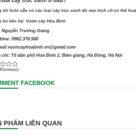
mua cây trúc xanh ở đâu?
 tôi luôn sẵn có các loại cây trúc xanh đủ mọi kích cỡ có thể ho
 tin liên hệ: Vườn cây Hòa Bình
. Nguyễn Trường Giang
line: 0962.376.560
ail:vuoncayhoabinh.vn@gmail.com
a chỉ: Tổ dân phố Hoà Bình 2, Biên giang, Hà Đông, Hà Nội
 Reviews)
MMENT FACEBOOK
 PHẨM LIÊN QUAN