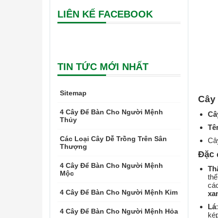
LIÊN KẾ FACEBOOK
TIN TỨC MỚI NHẤT
Sitemap
Cây 
4 Cây Để Bàn Cho Người Mệnh
Cây
Thủy
Tê
Các Loại Cây Dễ Trồng Trên Sân
Cây
Thượng
Đặc đ
4 Cây Để Bàn Cho Người Mệnh
Th
Mộc
thể
cá
4 Cây Để Bàn Cho Người Mệnh Kim
xa
Lá
4 Cây Để Bàn Cho Người Mệnh Hỏa
ké