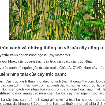
trúc xanh và những thông tin về loài cây công tr
 trúc xanh
có tên khoa học là: Phyllostachys
n gọi khác:
cây cương trúc, cây trúc cần câu, cây trúc Nhật.
 trúc xanh có nguồn gốc từ các nước Châu Á. Ở Việt Nam cây trúc 
iểm hình thái của cây trúc xanh:
ân:
Cây trúc xanh thân nhỏ, đường kính thân khoảng 4 – 5cm. Độ ca
 cao gần 10 m. Thân cây có màu xanh đặc trưng nên được gọi là cây
c đốt ngăn cách với nhau bởi vòng tròn vàng đốm hoặc nâu nhạt. T
nh
thường mọc măng vào mùa xuân. Là loại cây thân ngầm mọc tản, s
: Lá cây trúc xanh có hình dạng giống với lá tre nhưng mọc thưa h
p, cứng, dài khoảng 8-10cm, rộng 1cm. Lá thuôn nhọn về phía đỉnh g