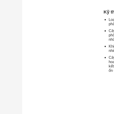
Kỹ t
Loạ
phâ
Câ
phổ
nhữ
Kh
nhi
Cây
hoa
kết
ổn 