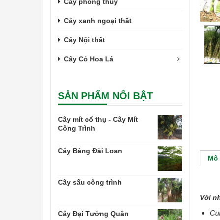
Cây phong thủy
Cây xanh ngoại thất
Cây Nội thất
Cây Cỏ Hoa Lá
SẢN PHẨM NỔI BẬT
Cây mít cổ thụ - Cây Mít
Công Trình
Cây Bàng Đài Loan
Mô 
Cây sấu công trình
Với n
Cun
Cây Đại Tướng Quân