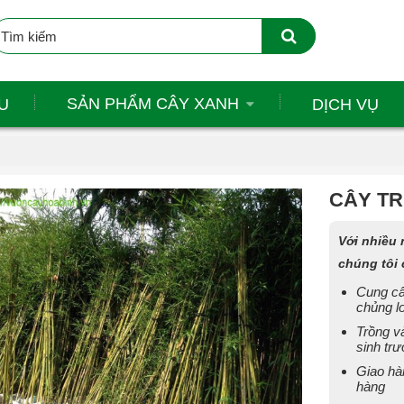
SẢN PHẨM CÂY XANH
U
DỊCH VỤ
CÂY T
Với nhiều 
chúng tôi 
Cung cấ
chủng lo
Trồng v
sinh trư
Giao hà
hàng