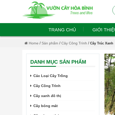
TRANG CHỦ
GIỚI THIỆ
/
/
/
Home
Sản phẩm
Cây Công Trình
Cây Trúc Xanh
DANH MỤC SẢN PHẨM
Các Loại Cây Trồng
Cây Công Trình
Cây xanh đô thị
Cây bóng mát