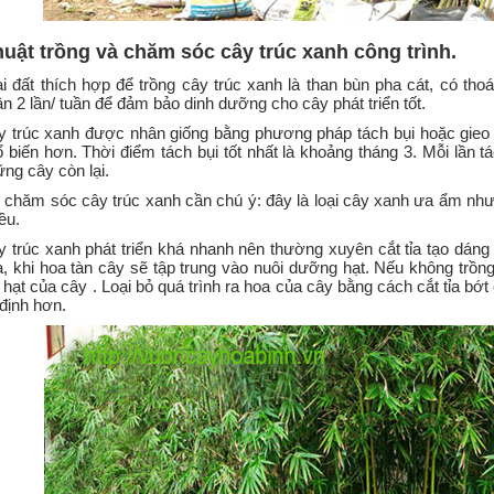
huật trồng và chăm sóc cây trúc xanh công trình.
i đất thích hợp để trồng cây trúc xanh là than bùn pha cát, có t
n 2 lần/ tuần để đảm bảo dinh dưỡng cho cây phát triển tốt.
y trúc xanh được nhân giống bằng phương pháp tách bụi hoặc gieo 
 biến hơn. Thời điểm tách bụi tốt nhất là khoảng tháng 3. Mỗi lần t
ng cây còn lại.
i chăm sóc cây trúc xanh cần chú ý: đây là loại cây xanh ưa ẩm n
ều.
 trúc xanh phát triển khá nhanh nên thường xuyên cắt tỉa tạo dán
, khi hoa tàn cây sẽ tập trung vào nuôi dưỡng hạt. Nếu không trồng 
 hạt của cây . Loại bỏ quá trình ra hoa của cây bằng cách cắt tỉa bớ
định hơn.