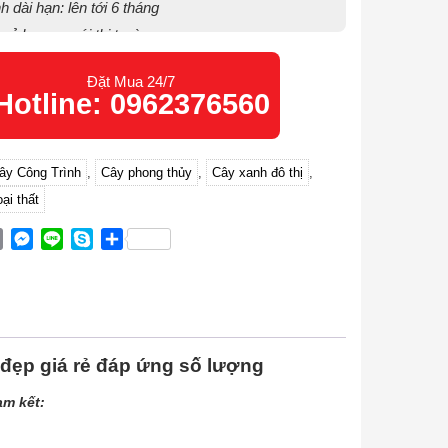
 dài hạn: lên tới 6 tháng
 rẻ hơn so với thị trường
Đặt Mua 24/7
Hotline: 0962376560
ây Công Trình
,
Cây phong thủy
,
Cây xanh đô thị
,
ại thất
ok
ter
Email
Messenger
Line
Skype
Share
đẹp giá rẻ đáp ứng số lượng
am kết: