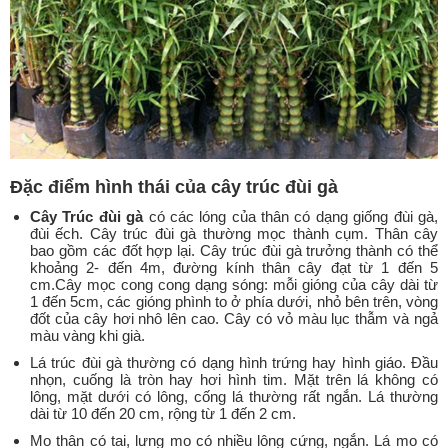
Đặc điểm hình thái của cây trúc đùi gà
Cây Trúc đùi gà
có các lóng của thân có dạng giống đùi gà,
đùi ếch. Cây trúc đùi gà thường mọc thành cụm. Thân cây
bao gồm các đốt hợp lại. Cây trúc đùi gà trưởng thành có thể
khoảng 2- đến 4m, đường kính thân cây đạt từ 1 đến 5
cm.Cây mọc cong cong dạng sóng: mỗi gióng của cây dài từ
1 đến 5cm, các gióng phình to ở phía dưới, nhỏ bên trên, vòng
đốt của cây hơi nhô lên cao. Cây có vỏ màu lục thẫm và ngả
màu vàng khi già.
Lá trúc đùi gà thường có dạng hình trứng hay hình giáo. Đầu
nhọn, cuống là tròn hay hơi hình tim. Mặt trên lá không có
lông, mặt dưới có lông, cống lá thường rất ngắn. Lá thường
dài từ 10 đến 20 cm, rộng từ 1 đến 2 cm.
Mo thân có tai, lưng mo có nhiều lông cứng, ngắn. Lá mo có