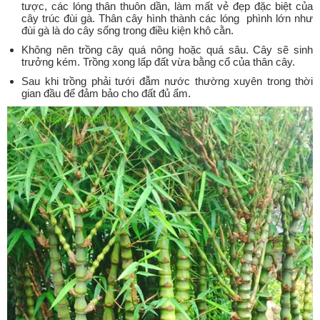
tược, các lóng thân thuôn dần, làm mất vẻ đẹp đặc biệt của
cây trúc đùi gà. Thân cây hình thành các lóng phình lớn như
đùi gà là do cây sống trong điều kiện khô cằn.
Không nên trồng cây quá nông hoặc quá sâu. Cây sẽ sinh
trưởng kém. Trồng xong lấp đất vừa bằng cổ của thân cây.
Sau khi trồng phải tưới đẫm nước thường xuyên trong thời
gian đầu để đảm bảo cho đất đủ ẩm.