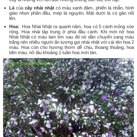
Lá
của
cây nhài nhật
có màu xanh đậm, phiến lá nhẵn, hình
giáo nhọn phần đầu, mép lá nguyên. Mặt dưới lá có gân nổi
lên.
Hoa:
Hoa Nhài Nhật ra quanh năm, hoa có 5 cánh mỏng xòe
rộng. Hoa nhài tập trung ở phía đầu cành. Khi mới nở hoa
Nhài Nhật có màu lam tím sau đó nó dần chuyển sang màu
trắng nên nhiều người ấn tượng gọi nhài nhật với cái tên hoa 2
màu. Hoa còn cho hương thơm dễ chịu, thoang thoảng, hoa
bền màu, nở lâu khoảng 1 tuần hoa mới tàn.