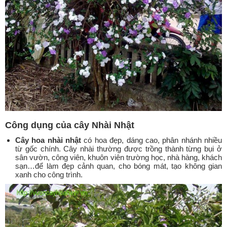
Công dụng của cây Nhài Nhật
Cây hoa nhài nhật
có hoa đẹp, dáng cao, phân nhánh nhiều
từ gốc chính. Cây nhài thường được trồng thành từng bụi ở
sân vườn, công viên, khuôn viên trường học, nhà hàng, khách
sạn…để làm đẹp cảnh quan, cho bóng mát, tạo không gian
xanh cho công trình.