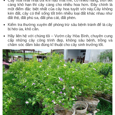
Cây hoa nhài nhật ưa khí hậu mát mẻ, có nhiều nắng, thời tiết
càng khô hạn thì cây càng cho nhiều hoa hơn. Đây chính là
một điểm đặc biệt nhất của cây hoa tuyệt vời này.Cây không
kén đất, cây có thể sống tốt trên nhiều loại đất khác nhau như
đất thịt, đất phù sa, đất pha cát, đất phèn.
Kiểm tra thường xuyên để phòng trừ sâu bệnh tránh để lá cây
bị héo úa, khô cằn.
Hãy liên hệ với chúng tôi – Vườn cây Hòa Bình, chuyên cung
cấp những cây công trình đẹp, không sâu bệnh, trồng và
chăm sóc đảm bảo đúng kĩ thuật cho cây sinh trưởng tốt.