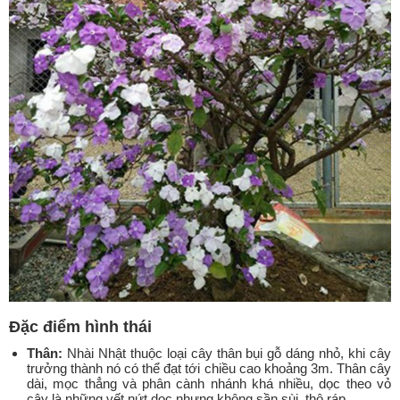
Đặc điểm hình thái
Thân:
Nhài Nhật thuộc loại cây thân bụi gỗ dáng nhỏ, khi cây
trưởng thành nó có thể đạt tới chiều cao khoảng 3m. Thân cây
dài, mọc thẳng và phân cành nhánh khá nhiều, dọc theo vỏ
cây là những vết nứt dọc nhưng không sần sùi, thô ráp.