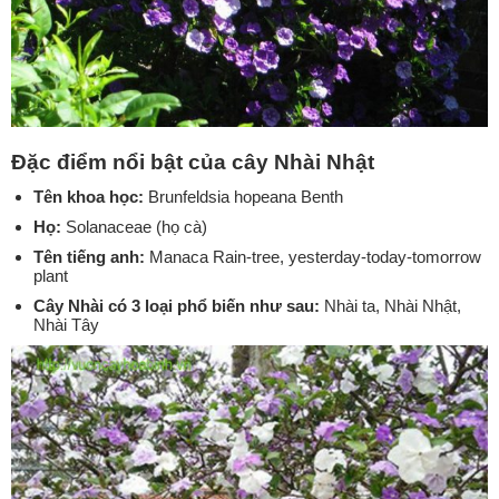
Đặc điểm nổi bật của cây Nhài Nhật
Tên khoa học:
Brunfeldsia hopeana Benth
Họ:
Solanaceae (họ cà)
Tên tiếng anh:
Manaca Rain-tree, yesterday-today-tomorrow
plant
Cây Nhài có 3 loại phổ biến như sau:
Nhài ta, Nhài Nhật,
Nhài Tây