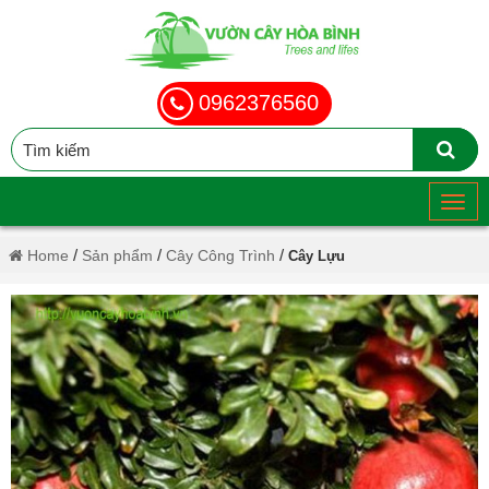
0962376560
/
/
/
Home
Sản phẩm
Cây Công Trình
Cây Lựu