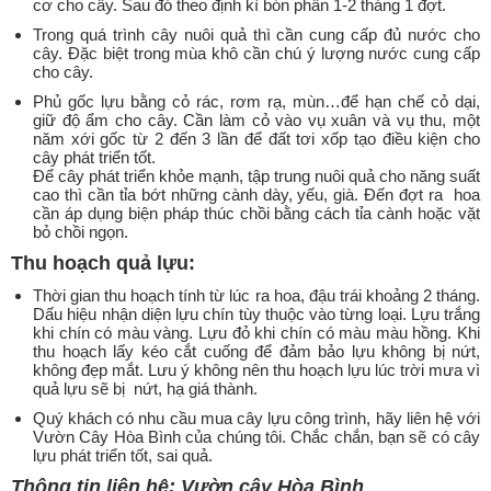
cơ cho cây. Sau đó theo định kì bón phân 1-2 tháng 1 đợt.
Trong quá trình cây nuôi quả thì cần cung cấp đủ nước cho
cây. Đặc biệt trong mùa khô cần chú ý lượng nước cung cấp
cho cây.
Phủ gốc lựu bằng cỏ rác, rơm rạ, mùn…để hạn chế cỏ dại,
giữ độ ẩm cho cây. Cần làm cỏ vào vụ xuân và vụ thu, một
năm xới gốc từ 2 đến 3 lần để đất tơi xốp tạo điều kiện cho
cây phát triển tốt.
Để cây phát triển khỏe mạnh, tập trung nuôi quả cho năng suất
cao thì cần tỉa bớt những cành dày, yếu, già. Đến đợt ra hoa
cần áp dụng biện pháp thúc chồi bằng cách tỉa cành hoặc vặt
bỏ chồi ngọn.
Thu hoạch quả lựu:
Thời gian thu hoạch tính từ lúc ra hoa, đậu trái khoảng 2 tháng.
Dấu hiệu nhận diện lựu chín tùy thuộc vào từng loại. Lựu trắng
khi chín có màu vàng. Lựu đỏ khi chín có màu màu hồng. Khi
thu hoạch lấy kéo cắt cuống để đảm bảo lựu không bị nứt,
không đẹp mắt. Lưu ý không nên thu hoạch lựu lúc trời mưa vì
quả lựu sẽ bị nứt, hạ giá thành.
Quý khách có nhu cầu mua cây lựu công trình, hãy liên hệ với
Vườn Cây Hòa Bình của chúng tôi. Chắc chắn, bạn sẽ có cây
lựu phát triển tốt, sai quả.
Thông tin liên hệ: Vườn cây Hòa Bình