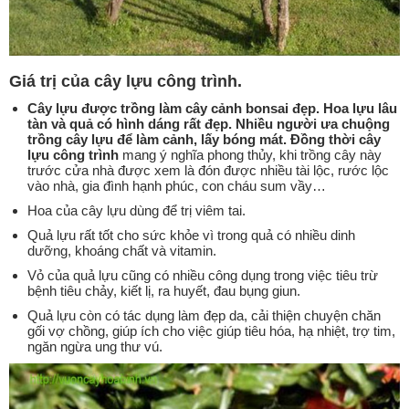
Giá trị của cây lựu công trình.
Cây lựu được trồng làm cây cảnh bonsai đẹp. Hoa lựu lâu
tàn và quả có hình dáng rất đẹp. Nhiều người ưa chuộng
trồng cây lựu để làm cảnh, lấy bóng mát. Đồng thời cây
lựu công trình
mang ý nghĩa phong thủy, khi trồng cây này
trước cửa nhà được xem là đón được nhiều tài lộc, rước lộc
vào nhà, gia đình hạnh phúc, con cháu sum vầy…
Hoa của cây lựu dùng để trị viêm tai.
Quả lựu rất tốt cho sức khỏe vì trong quả có nhiều dinh
dưỡng, khoáng chất và vitamin.
Vỏ của quả lựu cũng có nhiều công dụng trong việc tiêu trừ
bệnh tiêu chảy, kiết lị, ra huyết, đau bụng giun.
Quả lựu còn có tác dụng làm đẹp da, cải thiện chuyện chăn
gối vợ chồng, giúp ích cho việc giúp tiêu hóa, hạ nhiệt, trợ tim,
ngăn ngừa ung thư vú.