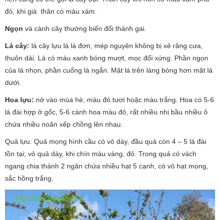
đỏ, khi già thân có màu xám.
Ngọn
và cành cây thường biến đổi thành gai.
Lá cây:
lá cây lựu là lá đơn, mép nguyên không bị xẻ răng cưa,
thuôn dài. Lá có màu xanh bóng mượt, mọc đối xứng. Phần ngọn
của lá nhọn, phần cuống lá ngắn. Mặt lá trên láng bóng hơn mặt lá
dưới.
Hoa lựu:
nở vào mùa hè, màu đỏ tươi hoặc màu trắng. Hoa có 5-6
lá đài hợp ở gốc, 5-6 cánh hoa màu đỏ, rất nhiều nhị bầu nhiều ô
chứa nhiều noãn xếp chồng lên nhau.
Quả lựu: Quả mọng hình cầu có vỏ dày, đầu quả còn 4 – 5 lá đài
tồn tại; vỏ quả dày, khi chín màu vàng, đỏ. Trong quả có vách
ngang chia thành 2 ngăn chứa nhiều hạt 5 cạnh, có vỏ hạt mọng,
sắc hồng trắng.