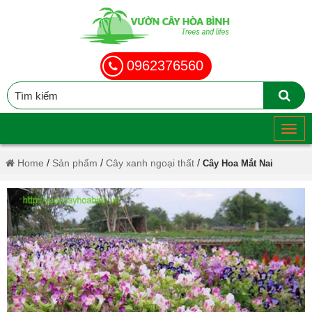
0962376560
/
/
/
Home
Sản phẩm
Cây xanh ngoại thất
Cây Hoa Mắt Nai