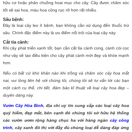
hữu cơ hoặc phân chuồng hoai mục cho cây. Cây được chăm sóc
tốt sẽ sai hoa, màu hoa cũng rực rỡ hơn rất nhiều.
Sâu bệnh
:
Đây là loại cây leo ít bệnh, bạn không cần sử dụng đến thuốc trừ
sâu. Chính đặc điểm này là ưu điểm nổi trội của loại cây này.
Cắt tỉa cành
:
Khi cây phát triển xanh tốt, bạn cần cắt tỉa cành cong, cành còi cọc
như vậy sẽ tạo điều kiện cho cây phát cành mới đẹp và khỏe mạnh
hơn.
Nếu có bất cứ khó khăn nào khi trồng và chăm sóc cây hoa mắt
nai, vui lòng liên hệ với chúng tôi, chúng tôi sẽ tư vấn tới các bạn
một cách cụ thể, chi tiết, đảm bảo kĩ thuật về loại cây hoa đẹp –
duyên dáng này.
Vườn Cây Hòa Bình
, địa chỉ uy tín cung cấp các loại cây hoa
quý hiếm, đẹp mắt, bên cạnh đó chúng tôi sở hữu hệ thống
các vườn ươm rộng hàng chục ha với hàng ngàn
cây công
trình
, cây xanh đô thị với đầy đủ chủng loại dễ dàng đáp ứng