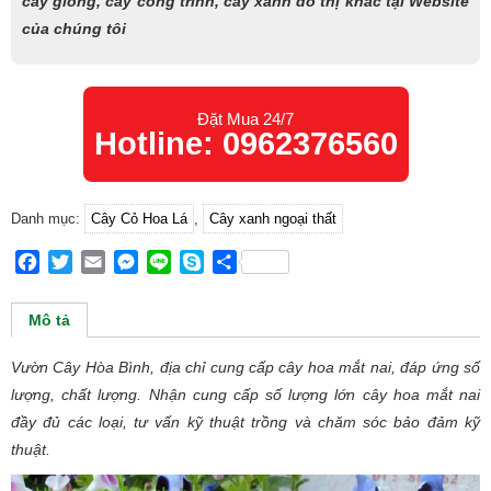
cây giống, cây công trình, cây xanh đô thị khác tại Website
của chúng tôi
Đặt Mua 24/7
Hotline: 0962376560
Danh mục:
Cây Cỏ Hoa Lá
,
Cây xanh ngoại thất
Facebook
Twitter
Email
Messenger
Line
Skype
Share
Mô tả
Vườn Cây Hòa Bình, địa chỉ cung cấp cây hoa mắt nai, đáp ứng số
lượng, chất lượng. Nhận cung cấp số lượng lớn cây hoa mắt nai
đầy đủ các loại, tư vấn kỹ thuật trồng và chăm sóc bảo đảm kỹ
thuật.