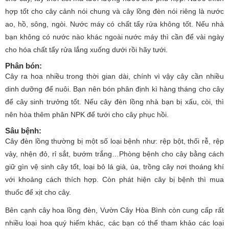
hợp tốt cho cây cảnh nói chung và cây lồng đèn nói riêng là nước
ao, hồ, sông, ngòi. Nước máy có chất tẩy rửa không tốt. Nếu nhà
bạn không có nước nào khác ngoài nước máy thì cần để vài ngày
cho hóa chất tẩy rửa lắng xuống dưới rồi hãy tưới.
Phân bón
:
Cây ra hoa nhiều trong thời gian dài, chính vì vậy cây cần nhiều
dinh dưỡng để nuôi. Bạn nên bón phân định kì hàng tháng cho cây
để cây sinh trưởng tốt. Nếu cây đèn lồng nhà bạn bị xấu, còi, thì
nên hòa thêm phân NPK để tưới cho cây phục hồi.
Sâu bệnh
:
Cây đèn lồng thường bị một số loại bệnh như: rệp bột, thối rễ, rệp
vảy, nhện đỏ, rỉ sắt, bướm trắng…Phòng bệnh cho cây bằng cách
giữ gìn vệ sinh cây tốt, loại bỏ lá già, úa, trồng cây nơi thoáng khí
với khoảng cách thích hợp. Còn phát hiện cây bị bệnh thì mua
thuốc để xịt cho cây.
Bên cạnh cây hoa lồng đèn, Vườn Cây Hòa Bình còn cung cấp rất
nhiều loại hoa quý hiếm khác, các bạn có thể tham khảo các loại