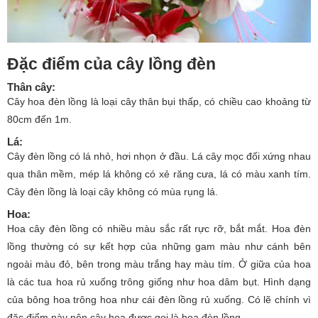
Đặc điểm của cây lồng đèn
Thân cây
:
Cây hoa đèn lồng là loại cây thân bụi thấp, có chiều cao khoảng từ
80cm đến 1m.
Lá
:
Cây đèn lồng có lá nhỏ, hơi nhọn ở đầu. Lá cây mọc đối xứng nhau
qua thân mềm, mép lá không có xẻ răng cưa, lá có màu xanh tím.
Cây đèn lồng là loại cây không có mùa rụng lá.
Hoa
:
Hoa cây đèn lồng có nhiều màu sắc rất rực rỡ, bắt mắt. Hoa đèn
lồng thường có sự kết hợp của những gam màu như cánh bên
ngoài màu đỏ, bên trong màu trắng hay màu tím. Ở giữa của hoa
là các tua hoa rủ xuống trông giống như hoa dâm bụt. Hình dạng
của bông hoa trông hoa như cái đèn lồng rủ xuống. Có lẽ chính vì
đặc điểm này nên cây hoa được gọi là hoa đèn lồng.