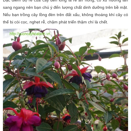
Đặc điểm bộ rễ của cây đèn lồng là rễ ăn nông, có xu hướng lan
sang ngang nên bạn chú ý đến lượng chất dinh dưỡng trên bề mặt.
Nếu bạn trồng cây lồng đèn trên đất xấu, không thoáng khí cây có
thể bị còi cọc, nghẹt rễ, chậm phát triển thậm chí là chết.