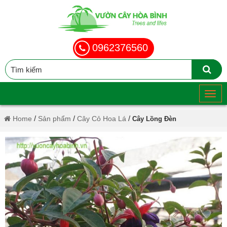
0962376560
/
/
/
Home
Sản phẩm
Cây Cỏ Hoa Lá
Cây Lồng Đèn