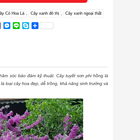
ây Cỏ Hoa Lá
,
Cây xanh đô thị
,
Cây xanh ngoại thất
ok
ter
Email
Messenger
Line
Skype
Share
ăm sóc bảo đảm kỹ thuật. Cây tuyết sơn phi hồng là
 là loại cây hoa đẹp, dễ trồng, khả năng sinh trưởng và