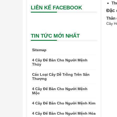
Th
LIÊN KẾ FACEBOOK
Đặc 
Thân 
Cây H
TIN TỨC MỚI NHẤT
Sitemap
4 Cây Để Bàn Cho Người Mệnh
Thủy
Các Loại Cây Dễ Trồng Trên Sân
Thượng
4 Cây Để Bàn Cho Người Mệnh
Mộc
4 Cây Để Bàn Cho Người Mệnh Kim
4 Cây Để Bàn Cho Người Mệnh Hỏa