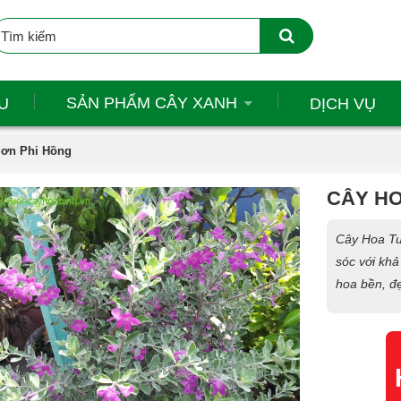
SẢN PHẨM CÂY XANH
U
DỊCH VỤ
Sơn Phi Hồng
CÂY HO
Cây Hoa Tuy
sóc với khả
hoa bền, đẹ